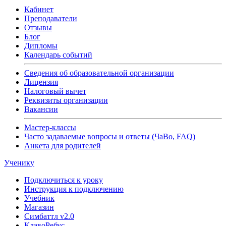
Кабинет
Преподаватели
Отзывы
Блог
Дипломы
Календарь событий
Сведения об образовательной организации
Лицензия
Налоговый вычет
Реквизиты организации
Вакансии
Мастер-классы
Часто задаваемые вопросы и ответы (ЧаВо, FAQ)
Анкета для родителей
Ученику
Подключиться к уроку
Инструкция к подключению
Учебник
Магазин
Симбаттл v2.0
КлавоРебус