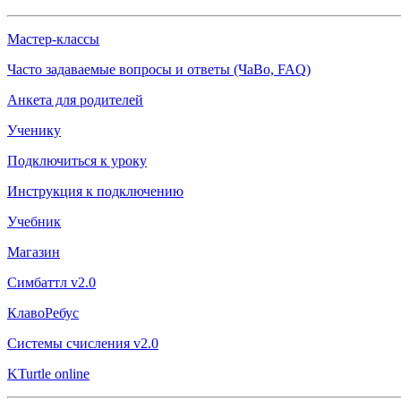
Мастер-классы
Часто задаваемые вопросы и ответы (ЧаВо, FAQ)
Анкета для родителей
Ученику
Подключиться к уроку
Инструкция к подключению
Учебник
Магазин
Симбаттл v2.0
КлавоРебус
Системы счисления v2.0
KTurtle online