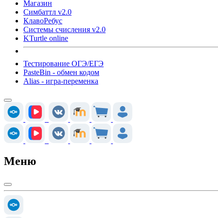
Магазин
Симбаттл v2.0
КлавоРебус
Системы счисления v2.0
KTurtle online
Тестирование ОГЭ/ЕГЭ
PasteBin - обмен кодом
Alias - игра-переменка
Меню