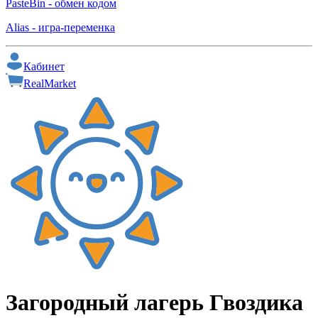
PasteBin - обмен кодом
Alias - игра-переменка
Кабинет
RealMarket
Загородный
лагерь
Гвоздика