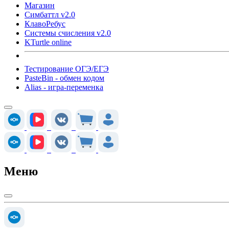
Магазин
Симбаттл v2.0
КлавоРебус
Системы счисления v2.0
KTurtle online
Тестирование ОГЭ/ЕГЭ
PasteBin - обмен кодом
Alias - игра-переменка
Меню