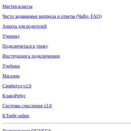
Мастер-классы
Часто задаваемые вопросы и ответы (ЧаВо, FAQ)
Анкета для родителей
Ученику
Подключиться к уроку
Инструкция к подключению
Учебник
Магазин
Симбаттл v2.0
КлавоРебус
Системы счисления v2.0
KTurtle online
Тестирование ОГЭ/ЕГЭ