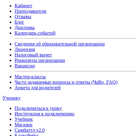
Кабинет
Преподаватели
Отзывы
Блог
Дипломы
Календарь событий
Сведения об образовательной организации
Лицензия
Налоговый вычет
Реквизиты организации
Вакансии
Мастер-классы
Часто задаваемые вопросы и ответы (ЧаВо, FAQ)
Анкета для родителей
Ученику
Подключиться к уроку
Инструкция к подключению
Учебник
Магазин
Симбаттл v2.0
КлавоРебус