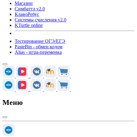
Магазин
Симбаттл v2.0
КлавоРебус
Системы счисления v2.0
KTurtle online
Тестирование ОГЭ/ЕГЭ
PasteBin - обмен кодом
Alias - игра-переменка
Меню