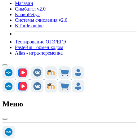
Магазин
Симбаттл v2.0
КлавоРебус
Системы счисления v2.0
KTurtle online
Тестирование ОГЭ/ЕГЭ
PasteBin - обмен кодом
Alias - игра-переменка
Меню