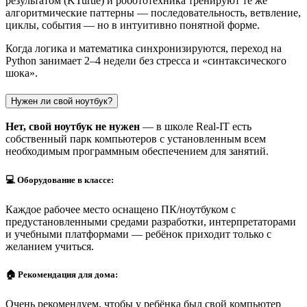
результатом (KTurtle) и робототехника тренируют те же
алгоритмические паттерны — последовательность, ветвление,
циклы, события — но в интуитивно понятной форме.
Когда логика и математика синхронизируются, переход на
Python занимает 2–4 недели без стресса и «синтаксического
шока».
Нужен ли свой ноутбук?
Нет, свой ноутбук не нужен
— в школе Real-IT есть
собственный парк компьютеров с установленным всем
необходимым программным обеспечением для занятий.
💻 Оборудование в классе:
Каждое рабочее место оснащено ПК/ноутбуком с
предустановленными средами разработки, интерпретаторами
и учебными платформами — ребёнок приходит только с
желанием учиться.
🏠 Рекомендация для дома:
Очень рекомендуем, чтобы у ребёнка был свой компьютер