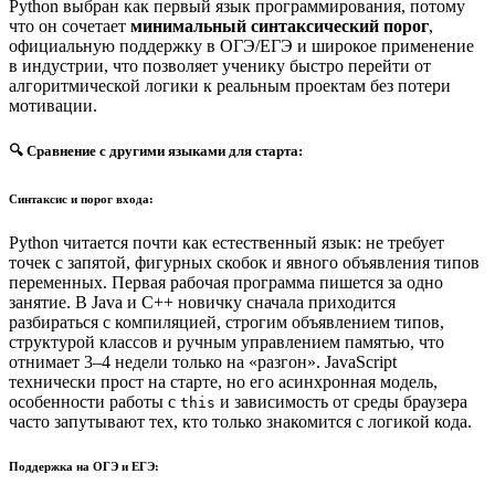
Python выбран как первый язык программирования, потому
что он сочетает
минимальный синтаксический порог
,
официальную поддержку в ОГЭ/ЕГЭ и широкое применение
в индустрии, что позволяет ученику быстро перейти от
алгоритмической логики к реальным проектам без потери
мотивации.
🔍 Сравнение с другими языками для старта:
Синтаксис и порог входа:
Python читается почти как естественный язык: не требует
точек с запятой, фигурных скобок и явного объявления типов
переменных. Первая рабочая программа пишется за одно
занятие. В Java и C++ новичку сначала приходится
разбираться с компиляцией, строгим объявлением типов,
структурой классов и ручным управлением памятью, что
отнимает 3–4 недели только на «разгон». JavaScript
технически прост на старте, но его асинхронная модель,
особенности работы с
и зависимость от среды браузера
this
часто запутывают тех, кто только знакомится с логикой кода.
Поддержка на ОГЭ и ЕГЭ: