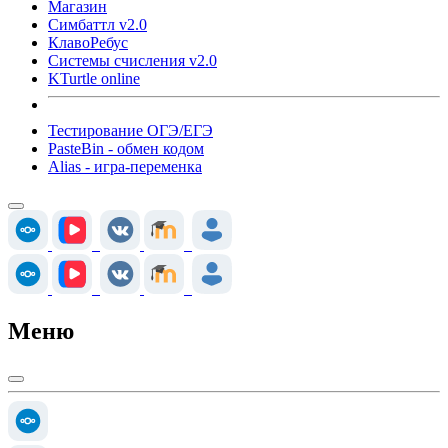
Магазин
Симбаттл v2.0
КлавоРебус
Системы счисления v2.0
KTurtle online
Тестирование ОГЭ/ЕГЭ
PasteBin - обмен кодом
Alias - игра-переменка
Меню