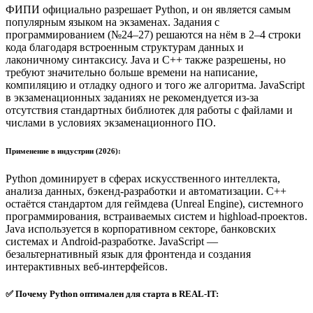
ФИПИ официально разрешает Python, и он является самым
популярным языком на экзаменах. Задания с
программированием (№24–27) решаются на нём в 2–4 строки
кода благодаря встроенным структурам данных и
лаконичному синтаксису. Java и C++ также разрешены, но
требуют значительно больше времени на написание,
компиляцию и отладку одного и того же алгоритма. JavaScript
в экзаменационных заданиях не рекомендуется из-за
отсутствия стандартных библиотек для работы с файлами и
числами в условиях экзаменационного ПО.
Применение в индустрии (2026):
Python доминирует в сферах искусственного интеллекта,
анализа данных, бэкенд-разработки и автоматизации. C++
остаётся стандартом для геймдева (Unreal Engine), системного
программирования, встраиваемых систем и highload-проектов.
Java используется в корпоративном секторе, банковских
системах и Android-разработке. JavaScript —
безальтернативный язык для фронтенда и создания
интерактивных веб-интерфейсов.
✅ Почему Python оптимален для старта в REAL-IT: