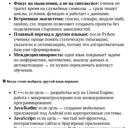
Фокус на мышлении, а не на синтаксисе:
ученик не
тратит время на служебные символы → сразу пишет
циклы, условия, функции и работает с данными.
Встроенная экосистема:
списки, словари, модули math,
random, csv, requests позволяют создавать проекты без
подключения сторонних зависимостей.
Плавный переход к другим языкам:
после Python
ученику проще понять статическую типизацию,
указатели и оптимизацию, потому что алгоритмическая
база уже сформирована.
Междисциплинарность:
один язык покрывает задачи
по информатике, математике, анализу данных и
автоматизации → не нужно переключать контекст
обучения.
🎯 Когда стоит выбрать другой язык первым:
C++:
если цель — разработка игр на Unreal Engine,
работа с микроконтроллерами или низкоуровневое
программирование.
Java/Kotlin:
если цель — создание мобильных
приложений под Android или корпоративные системы.
JavaScript:
если цель — чистый веб-фронтенд,
интерактивные сайты и браузерные приложения.