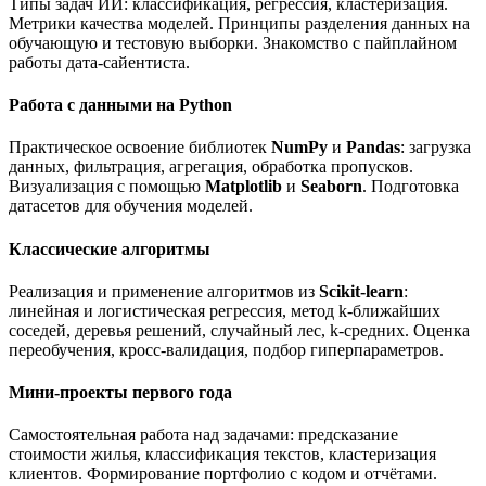
Типы задач ИИ: классификация, регрессия, кластеризация.
Метрики качества моделей. Принципы разделения данных на
обучающую и тестовую выборки. Знакомство с пайплайном
работы дата-сайентиста.
Работа с данными на Python
Практическое освоение библиотек
NumPy
и
Pandas
: загрузка
данных, фильтрация, агрегация, обработка пропусков.
Визуализация с помощью
Matplotlib
и
Seaborn
. Подготовка
датасетов для обучения моделей.
Классические алгоритмы
Реализация и применение алгоритмов из
Scikit-learn
:
линейная и логистическая регрессия, метод k-ближайших
соседей, деревья решений, случайный лес, k-средних. Оценка
переобучения, кросс-валидация, подбор гиперпараметров.
Мини-проекты первого года
Самостоятельная работа над задачами: предсказание
стоимости жилья, классификация текстов, кластеризация
клиентов. Формирование портфолио с кодом и отчётами.