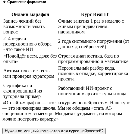
🔹 Сравнение форматов:
Онлайн-марафон
Курс Real-IT
Запись лекций без
Очные занятия 1 раз в неделю с
возможности задать
живым преподавателем-
вопрос
наставником
2–4 недели
2 года системного погружения (от
поверхностного обзора
данных до нейросетей)
«что такое ИИ»
«Подойдёт всем, даже без
Строгая диагностика, база по
опыта»
программированию и математике
Персональный разбор кода,
Автоматические тесты
помощь в отладке, корректировка
или проверка куратором
проекта
Сертификат и
Работающий ИИ-проект с
скопированный из
пониманием архитектуры и кода
туториала пример
«Онлайн-марафон — это экскурсия по нейросетям. Наш курс
— это инженерная школа. Мы не обещаем «стать AI-
специалистом за месяц». Мы даём фундамент, на котором
можно построить карьеру.»
Нужен ли мощный компьютер для курса нейросетей?