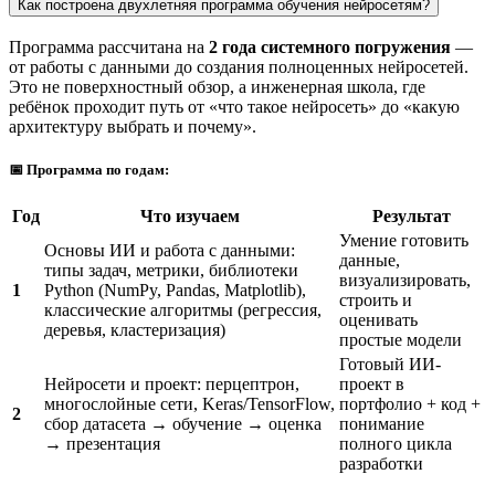
Как построена двухлетняя программа обучения нейросетям?
Программа рассчитана на
2 года системного погружения
—
от работы с данными до создания полноценных нейросетей.
Это не поверхностный обзор, а инженерная школа, где
ребёнок проходит путь от «что такое нейросеть» до «какую
архитектуру выбрать и почему».
📅 Программа по годам:
Год
Что изучаем
Результат
Умение готовить
Основы ИИ и работа с данными:
данные,
типы задач, метрики, библиотеки
визуализировать,
1
Python (NumPy, Pandas, Matplotlib),
строить и
классические алгоритмы (регрессия,
оценивать
деревья, кластеризация)
простые модели
Готовый ИИ-
Нейросети и проект: перцептрон,
проект в
многослойные сети, Keras/TensorFlow,
портфолио + код +
2
сбор датасета → обучение → оценка
понимание
→ презентация
полного цикла
разработки