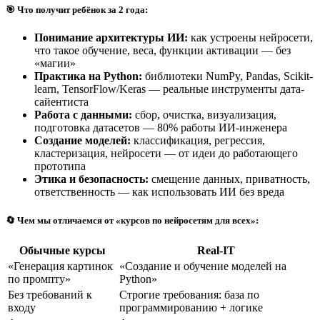
🎯 Что получит ребёнок за 2 года:
Понимание архитектуры ИИ:
как устроены нейросети,
что такое обучение, веса, функции активации — без
«магии»
Практика на Python:
библиотеки NumPy, Pandas, Scikit-
learn, TensorFlow/Keras — реальные инструменты дата-
сайентиста
Работа с данными:
сбор, очистка, визуализация,
подготовка датасетов — 80% работы ИИ-инженера
Создание моделей:
классификация, регрессия,
кластеризация, нейросети — от идеи до работающего
прототипа
Этика и безопасность:
смещение данных, приватность,
ответственность — как использовать ИИ без вреда
🔄 Чем мы отличаемся от «курсов по нейросетям для всех»:
Обычные курсы
Real-IT
«Генерация картинок
«Создание и обучение моделей на
по промпту»
Python»
Без требований к
Строгие требования: база по
входу
программированию + логике