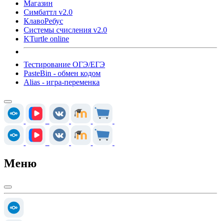
Магазин
Симбаттл v2.0
КлавоРебус
Системы счисления v2.0
KTurtle online
Тестирование ОГЭ/ЕГЭ
PasteBin - обмен кодом
Alias - игра-переменка
Меню