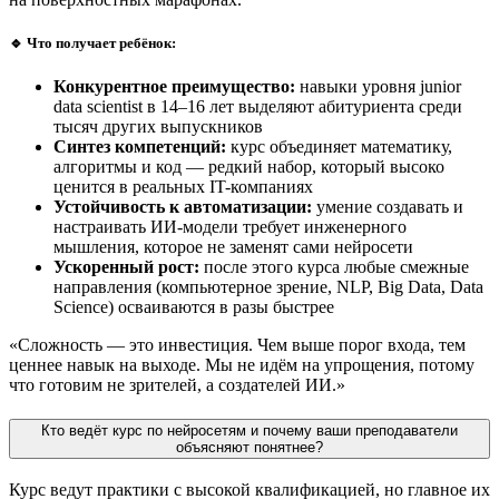
🔹 Что получает ребёнок:
Конкурентное преимущество:
навыки уровня junior
data scientist в 14–16 лет выделяют абитуриента среди
тысяч других выпускников
Синтез компетенций:
курс объединяет математику,
алгоритмы и код — редкий набор, который высоко
ценится в реальных IT-компаниях
Устойчивость к автоматизации:
умение создавать и
настраивать ИИ-модели требует инженерного
мышления, которое не заменят сами нейросети
Ускоренный рост:
после этого курса любые смежные
направления (компьютерное зрение, NLP, Big Data, Data
Science) осваиваются в разы быстрее
«Сложность — это инвестиция. Чем выше порог входа, тем
ценнее навык на выходе. Мы не идём на упрощения, потому
что готовим не зрителей, а создателей ИИ.»
Кто ведёт курс по нейросетям и почему ваши преподаватели
объясняют понятнее?
Курс ведут практики с высокой квалификацией, но главное их