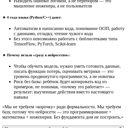
Находить ошибки логикой, а не перебором — это
мышление инженера, а не пользователя
🔹 4 года языка (Python/C++) дают:
Автоматизм в написании кода, понимание ООП, работу
с данными, отладку, чтение чужого кода
Без этого невозможно работать с библиотеками типа
TensorFlow, PyTorch, Scikit-learn
🔹 Почему нельзя «сразу к нейросетям»:
Чтобы обучить модель, нужно уметь готовить данные,
писать функции потерь, оценивать метрики — это
уровень продвинутого программиста, а не новичка
Риск без базы: ребёнок будет копировать код из
примеров, не понимая, «почему это работает» —
результат: выученные действия вместо настоящего
навыка
«Мы не требуем «корочку» ради формальности. Мы требуем
базу, потому что нейросети — это программирование +
математика + инженерия. Без фундамента дом не построить.»